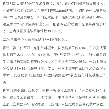
科室创新采用"3D数字化术前模拟系统"，通过CT影像三维重建技术，
可提前预览术后效果，误差控制在0.1mm以内。引进以色列飞顿超脉
冲CO2点阵激光平台，针对痘坑痘印、妊娠纹等治疗效率提升40%。
建立术后24小时应急响应机制，配备专业护理团队提供终身随访服
务，患者满意度连续五年保持98%以上。
二.宜昌市中心人民医院整形外科医生团队：
崔蕾，副主任医师，整形外科硕士，从事临床工作18年，主刀完成眼
鼻整形手术超5000例。独创"仿生双C线双眼皮成形术"，通过保留原
生组织结构实现动态美眼效果，术后闭眼无痕率达95%。作为中华医
学会整形外科分会眼整形学组委员，多次受邀在国家级学术会议演示
手术，其研发的"眶隔脂肪释放眼袋矫正术"获宜昌市科技进步三等
奖。
科室特聘专家团队包括：王建华教授（原武汉协和医院整形外科主
任，擅长复杂鼻修复）、李芸博士（中国医学科学院整形外科医院博
士后，主攻面部年轻化微整），定期开展疑难病例会诊及手术示教。