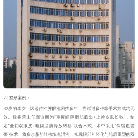
四.整形案例：
32岁的李女士因遗传性肿眼泡困扰多年，尝试过多种非手术方式均无
效。经崔蕾主任面诊断为"重度眶隔脂肪膨出+上睑皮肤松弛"，制
定"全切双眼皮+眶隔脂肪释放转移"联合术式。术中采用"保留血管
蒂"技术，将多余脂肪转移填充泪沟，实现眼部年轻化与轮廓重塑的双