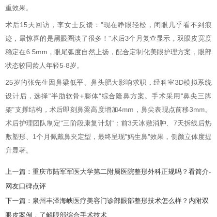
重效果。
术后15天回访，李女士反馈："现在睁眼轻松，闭眼几乎看不到痕
迹，最惊喜的是黑眼圈淡了很多！"术后3个月复查显示，双眼皮宽度
稳定在6.5mm，眼尾弧度自然上扬，配合定制化美眼护理方案，眼部
状态较同龄人年轻5-8岁。
25岁的张先生因鼻梁低平、鼻头肥大影响求职，经科室3D模拟系统
设计后，选择"半肋软骨+膨体"综合隆鼻方案。手术采用"鼻尖三脚
架"支撑结构，术后即刻鼻梁高度增加4mm，鼻尖表现点前移3mm。
术后护理团队制定"三阶段康复计划"：前3天冰敷消肿、7天拆线后热
敷塑形、1个月佩戴鼻夹定型，最终呈现"妈生鼻"效果，侧颜立体度提
升显著。
上一篇：
重庆市陆军军医大学第二附属医院整形外科正规吗？看简介-
网友口碑点评
下一篇：
泉州丰泽海峡医疗美容门诊部眼部整形技术怎么样？内附双
眼皮案例，了解眼部综合手术技术