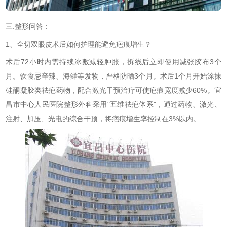
三.整形问答：
1、全切双眼皮术后如何护理能避免疤痕增生？
术后72小时内需持续冰敷减轻肿胀，拆线后立即使用减张胶布3个
月。饮食忌辛辣、海鲜等发物，严格防晒3个月。术后1个月开始涂抹
硅酮凝胶类祛疤药物，配合激光干预治疗可使疤痕宽度减少60%。宜
昌市中心人民医院整形外科采用"五维祛疤体系"，通过药物、激光、
注射、加压、光电的综合干预，将疤痕增生率控制在3%以内。